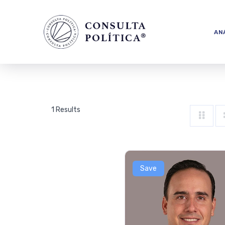
ANÁ
1 Results
Save