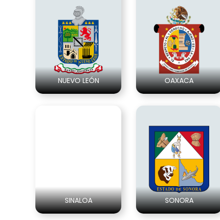
NUEVO LEÓN
OAXACA
SINALOA
SONORA