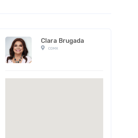
Clara Brugada
 CDMX										